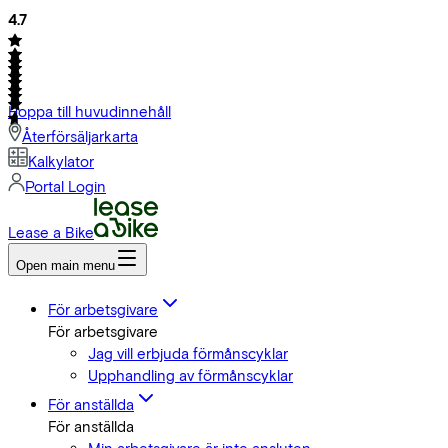
4.7
Hoppa till huvudinnehåll
Återförsäljarkarta
Kalkylator
Portal Login
Lease a Bike
Open main menu
För arbetsgivare
För arbetsgivare
Jag vill erbjuda förmånscyklar
Upphandling av förmånscyklar
För anställda
För anställda