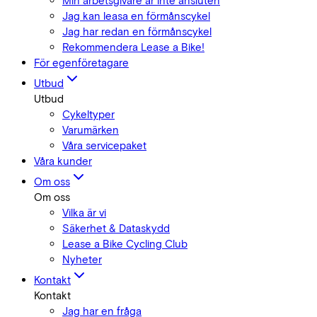
Min arbetsgivare är inte ansluten
Jag kan leasa en förmånscykel
Jag har redan en förmånscykel
Rekommendera Lease a Bike!
För egenföretagare
Utbud
Utbud
Cykeltyper
Varumärken
Våra servicepaket
Våra kunder
Om oss
Om oss
Vilka är vi
Säkerhet & Dataskydd
Lease a Bike Cycling Club
Nyheter
Kontakt
Kontakt
Jag har en fråga