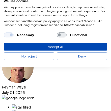
Om din mountainbike finns i lager kan du oftast hämta ut den
We use cookies
direkt. Självklart kan du använda din förmånscykel för att både
We may place these for analysis of our visitor data, to improve our website,
pendla till jobbet och på din fritid - du väljer själv!
show personalised content and to give you a great website experience. For
more information about the cookies we use open the settings.
Övertyga din arbetsgivare
Your consent and the cookie policy apply to all websites of "Lease a Bike
Sweden", including: registrera.leaseabike.se, https://leaseabike.se/.
4.7
Necessary
Functional
Accept all
29
Google Reviews
No, adjust
Deny
Peyman Waysi
July 01, 2026