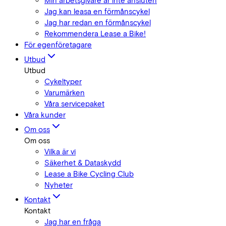
Min arbetsgivare är inte ansluten
Jag kan leasa en förmånscykel
Jag har redan en förmånscykel
Rekommendera Lease a Bike!
För egenföretagare
Utbud
Utbud
Cykeltyper
Varumärken
Våra servicepaket
Våra kunder
Om oss
Om oss
Vilka är vi
Säkerhet & Dataskydd
Lease a Bike Cycling Club
Nyheter
Kontakt
Kontakt
Jag har en fråga