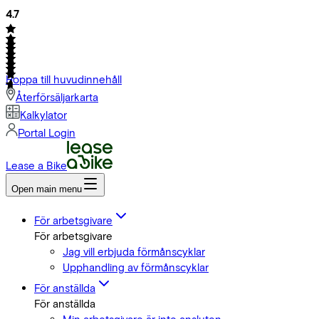
4.7
Hoppa till huvudinnehåll
Återförsäljarkarta
Kalkylator
Portal Login
Lease a Bike
Open main menu
För arbetsgivare
För arbetsgivare
Jag vill erbjuda förmånscyklar
Upphandling av förmånscyklar
För anställda
För anställda