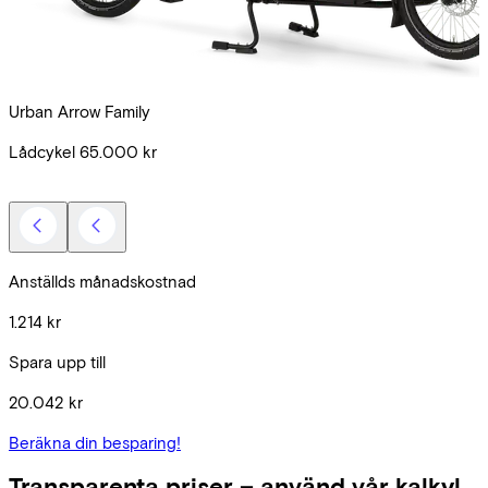
Urban Arrow Family
G
Lådcykel
65.000 kr
E
Anställds månadskostnad
1.214 kr
Spara upp till
20.042 kr
Beräkna din besparing!
Transparenta priser – använd vår kalkyl