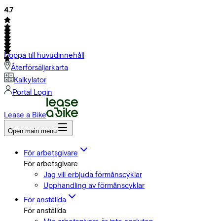
4.7
Hoppa till huvudinnehåll
Återförsäljarkarta
Kalkylator
Portal Login
Lease a Bike
Open main menu
För arbetsgivare
För arbetsgivare
Jag vill erbjuda förmånscyklar
Upphandling av förmånscyklar
För anställda
För anställda