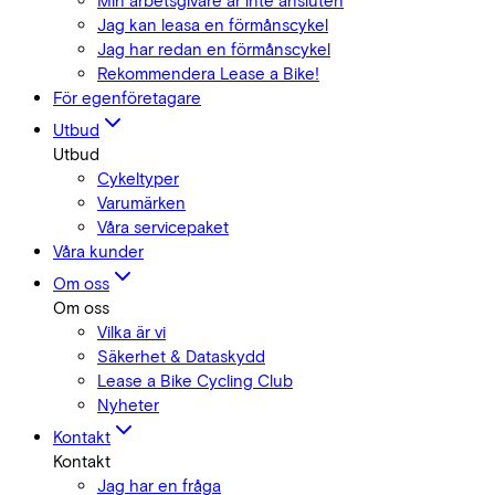
Min arbetsgivare är inte ansluten
Jag kan leasa en förmånscykel
Jag har redan en förmånscykel
Rekommendera Lease a Bike!
För egenföretagare
Utbud
Utbud
Cykeltyper
Varumärken
Våra servicepaket
Våra kunder
Om oss
Om oss
Vilka är vi
Säkerhet & Dataskydd
Lease a Bike Cycling Club
Nyheter
Kontakt
Kontakt
Jag har en fråga