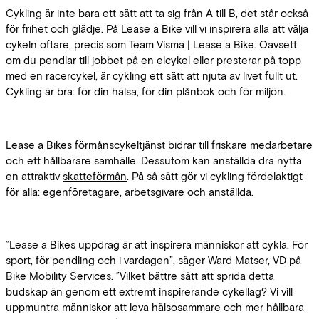
Cykling är inte bara ett sätt att ta sig från A till B, det står också
för frihet och glädje. På Lease a Bike vill vi inspirera alla att välja
cykeln oftare, precis som Team Visma | Lease a Bike. Oavsett
om du pendlar till jobbet på en elcykel eller presterar på topp
med en racercykel, är cykling ett sätt att njuta av livet fullt ut.
Cykling är bra: för din hälsa, för din plånbok och för miljön.
Lease a Bikes
förmånscykeltjänst
bidrar till friskare medarbetare
och ett hållbarare samhälle. Dessutom kan anställda dra nytta
en attraktiv
skatteförmån
. På så sätt gör vi cykling fördelaktigt
för alla: egenföretagare, arbetsgivare och anställda.
”Lease a Bikes uppdrag är att inspirera människor att cykla. För
sport, för pendling och i vardagen”, säger Ward Matser, VD på
Bike Mobility Services. ”Vilket bättre sätt att sprida detta
budskap än genom ett extremt inspirerande cykellag? Vi vill
uppmuntra människor att leva hälsosammare och mer hållbara