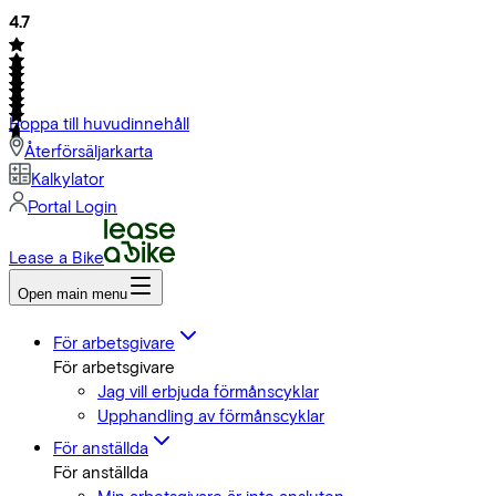
4.7
Hoppa till huvudinnehåll
Återförsäljarkarta
Kalkylator
Portal Login
Lease a Bike
Open main menu
För arbetsgivare
För arbetsgivare
Jag vill erbjuda förmånscyklar
Upphandling av förmånscyklar
För anställda
För anställda