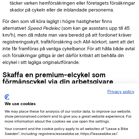
täcker varken hemförsäkringen eller företagets försäkringar
skador på cykeln eller de inblandade personerna.
För den som vill köra lagligt i högre hastigheter finns
alternativet
Speed Pedelec
(som kan ge assistans upp till 45
km/h), men då måste man vara beredd på att fordonet kräver
registreringsskylt, trafikförsäkring och AM-körkort, samt att det
inte får framföras på vanliga cykelbanor. För att hålla både avtal
och försäkringar giltiga är det därför kritiskt att behålla din
elcykel i sitt lagliga originalutförande.
Skaffa en premium-elcykel som
förmånscykel via din arbetsgivare
Privacy policy
En elcykel är utan tvekan det smartaste, snabbaste och mest
hållbara sättet att hantera den dagliga jobbpendlingen på. Du
We use cookies
slipper transportstressen samtidigt som du får vardagsmotion i
We may place these for analysis of our visitor data, to improve our website,
en kontrollerad takt.
show personalised content and to give you a great website experience. For
more information about the cookies we use open the settings.
Your consent and the cookie policy apply to all websites of "Lease a Bike
Sweden", including: registrera.leaseabike.se, https://leaseabike.se/.
Genom
Lease a bike
kan du skaffa en premium-elcykel som