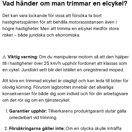
Vad händer om man trimmar en elcykel?
Det kan vara lockande för vissa att försöka ta bort
hastighetsspärren för att behålla motorassistansen även i
högre hastigheter. Men att trimma en elcykel medför stora
risker – både juridiska och ekonomiska.
⚠️
Viktig varning:
Om du manipulerar motorn så att den hjälper
till i hastigheter över 25 km/h upphör fordonet att klassas som
en cykel. Juridiskt sett blir det istället en oregistrerad moped.
Att köra en trimmad elcykel är olagligt och kan leda till böter för
olovlig körning. Förutom lagbrottet innebär det allvarliga
konsekvenser för både dig som individ och för din arbetsgivare
om det rör sig om en tjänstecykel:
Garantier upphör:
Tillverkarens produktgaranti slutar gälla
omedelbart vid trimning.
Försäkringarna gäller inte:
Om en olycka skulle inträffa