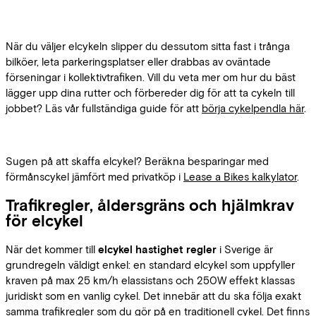
När du väljer elcykeln slipper du dessutom sitta fast i trånga
bilköer, leta parkeringsplatser eller drabbas av oväntade
förseningar i kollektivtrafiken. Vill du veta mer om hur du bäst
lägger upp dina rutter och förbereder dig för att ta cykeln till
jobbet? Läs vår fullständiga guide för att
börja cykelpendla här
.
Sugen på att skaffa elcykel? Beräkna besparingar med
förmånscykel jämfört med privatköp i
Lease a Bikes kalkylator
.
Trafikregler, åldersgräns och hjälmkrav
för elcykel
När det kommer till
elcykel hastighet regler
i Sverige är
grundregeln väldigt enkel: en standard elcykel som uppfyller
kraven på max 25 km/h elassistans och 250W effekt klassas
juridiskt som en vanlig cykel. Det innebär att du ska följa exakt
samma trafikregler som du gör på en traditionell cykel. Det finns