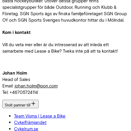
bästa hockeybutiker. Utöver dessa grupper finns
specialistgrupper för både Outdoor, Running och Klubb &
Företag. SGN Sports ägs av finska familjeföretaget SGN Group
OY och SGN Sports Sveriges huvudkontor hittar du i Mölndal.
Kom i kontakt
Vill du veta mer eller är du intresserad av att inleda ett
samarbete med Lease a Bike? Tveka inte på att ta kontakt!
Johan Holm
Head of Sales
Email:
johan.holm@pon.com
Tel: +46705724114
Stolt partner till
Team Visma | Lease a Bike
Cykelfrämjandet
Cykelrum.se