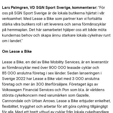
Lars Palmgren, VD SGN Sport Sverige, kommenterar:
“För
oss på SGN Sport Sverige är de lokala butikerna hjärtat i vår
verksamhet. Med Lease a Bike som partner kan vi fortsätta
stärka våra butikers roll i att leverera och serva förmånscyklar
på hemmaplan. Det här samarbetet hjälper oss att både möta
kundernas behov och skapa ännu starkare lokala cykelnav runt
om i landet.”
Om Lease a Bike
Lease a Bike, en del av Bike Mobility Services, är en leverantör
av förmånscyklar med över 900 000 leasade cyklar och
85 000 anslutna företag i sex länder. Sedan lanseringen i
Sverige 2022 har Lease a Bike växt med 3 000 anslutna
företag och mer än 300 återförsäljare. Företaget ägs av
Volkswagen Financial Services och Pon som bl.a. är världens
största cykelkoncern med varumärken som Gazelle,
Cannondale och Urban Arrows. Lease a Bike erbjuder enkelhet,
flexibilitet, trygghet och arbetar för att göra cykling tillgängligt
för alla. Med ett brett utbud av cyklar från lokala cykelhandlare