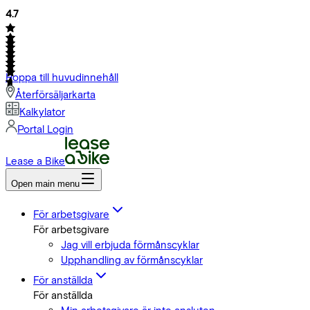
4.7
Hoppa till huvudinnehåll
Återförsäljarkarta
Kalkylator
Portal Login
Lease a Bike
Open main menu
För arbetsgivare
För arbetsgivare
Jag vill erbjuda förmånscyklar
Upphandling av förmånscyklar
För anställda
För anställda