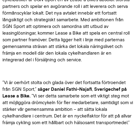
partners och spelar en avgörande roll i att leverera och serva
förmånscyklar lokalt. Det nya avtalet innebär ett fortsatt
långsiktigt och strategiskt samarbete. Med ambitionen från
SGN Sport att optimera och samordna sitt utbud av
leasinglösningar, kommer Lease a Bike att spela en central roll
som partner framöver. Detta ligger helt i linje med parternas
gemensamma strävan att stärka det lokala näringslivet och
främja en modell där den lokala cykelhandlaren är en
integrerad del i försäljning och service.
”Vi är oerhört stolta och glada över det fortsatta förtroendet
från SGN Sport,”
säger Daniel Fathi-Najafi
,
Sverigechef på
Lease a Bike.
”Vi ser detta samarbete som ett viktigt steg mot
att möjliggöra drömcykeln för fler medarbetare, samtidigt som vi
stärker vår gemensamma ambition – att sätta lokala
cykelhandlare i centrum. Det är en nyckelfaktor för att på allvar
främja cykling som ett hållbart och hälsosamt transportmedel.”