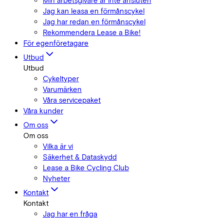
Min arbetsgivare är inte ansluten
Jag kan leasa en förmånscykel
Jag har redan en förmånscykel
Rekommendera Lease a Bike!
För egenföretagare
Utbud
Utbud
Cykeltyper
Varumärken
Våra servicepaket
Våra kunder
Om oss
Om oss
Vilka är vi
Säkerhet & Dataskydd
Lease a Bike Cycling Club
Nyheter
Kontakt
Kontakt
Jag har en fråga