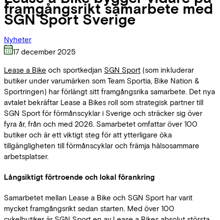
framgångsrikt samarbete med
SGN Sport Sverige
Nyheter
17 december 2025
Lease a Bike
och sportkedjan
SGN Sport
(som inkluderar
butiker under varumärken som Team Sportia, Bike Nation &
Sportringen) har förlängt sitt framgångsrika samarbete. Det nya
avtalet bekräftar Lease a Bikes roll som strategisk partner till
SGN Sport för förmånscyklar i Sverige och sträcker sig över
fyra år, från och med 2026. Samarbetet omfattar över 100
butiker och är ett viktigt steg för att ytterligare öka
tillgängligheten till förmånscyklar och främja hälsosammare
arbetsplatser.
Långsiktigt förtroende och lokal förankring
Samarbetet mellan Lease a Bike och SGN Sport har varit
mycket framgångsrikt sedan starten. Med över 100
cykelbutiker är SGN Sport en av Lease a Bikes absolut största