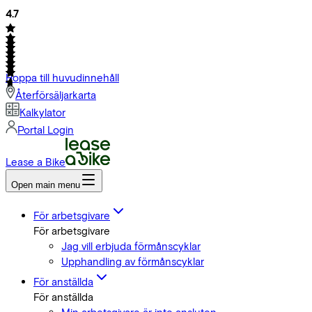
4.7
Hoppa till huvudinnehåll
Återförsäljarkarta
Kalkylator
Portal Login
Lease a Bike
Open main menu
För arbetsgivare
För arbetsgivare
Jag vill erbjuda förmånscyklar
Upphandling av förmånscyklar
För anställda
För anställda