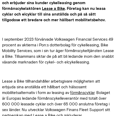
och erbjuder sina kunder cykelleasing genom
förmånscykelaktören
Lease a Bike
. Företag kan nu leasa
cyklar och elcyklar till sina anställda och på så sätt
tillgodose ett bredare och mer hållbart mobilitetsbehov.
I september 2023 förvärvade Volkswagen Financial Services 49
procent av aktierna i Pon:s dotterbolag för cykelleasing, Bike
Mobility Services, som i sin tur äger förmånscykeltjänsten Lease
a Bike. Tillsammans siktar de på att bli ledande inom den snabbt
växande marknaden för cykel- och elcykelleasing.
Lease a Bike tillhandahåller arbetsgivare möjligheten att
erbjuda sina anställda ett hållbart och hälsosamt
mobilitetsalternativ i form av leasing av
förmånscyklar
. Bolaget
är Europas ledande förmånscykelleverantör med totalt över
600 000 leasade cyklar och över 65 000 anslutna företag i
sex länder. Nu utvecklar Volkswagen Finans Fleet Support sitt
partnerskap med Lease a Bike och inkluderar