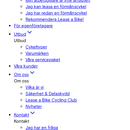
Min arbetsgivare är inte ansluten
Jag kan leasa en förmånscykel
Jag har redan en förmånscykel
Rekommendera Lease a Bike!
För egenföretagare
Utbud
Utbud
Cykeltyper
Varumärken
Våra servicepaket
Våra kunder
Om oss
Om oss
Vilka är vi
Säkerhet & Dataskydd
Lease a Bike Cycling Club
Nyheter
Kontakt
Kontakt
Jag har en fråga