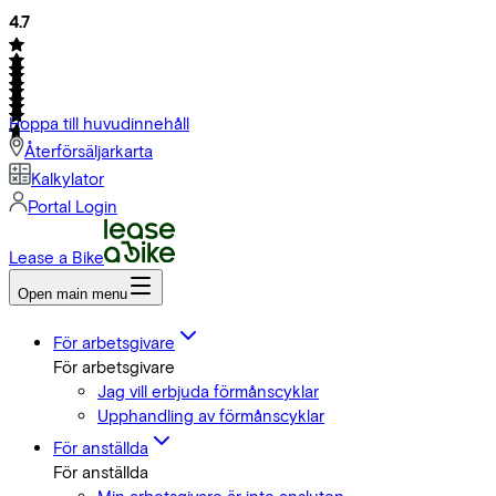
4.7
Hoppa till huvudinnehåll
Återförsäljarkarta
Kalkylator
Portal Login
Lease a Bike
Open main menu
För arbetsgivare
För arbetsgivare
Jag vill erbjuda förmånscyklar
Upphandling av förmånscyklar
För anställda
För anställda