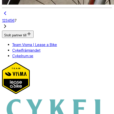
1
2
3
4
5
6
7
Stolt partner till
Team Visma | Lease a Bike
Cykelfrämjandet
Cykelrum.se